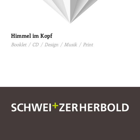
Himmel im Kopf
Booklet
/
CD
/
Design
/
Musik
/
Print