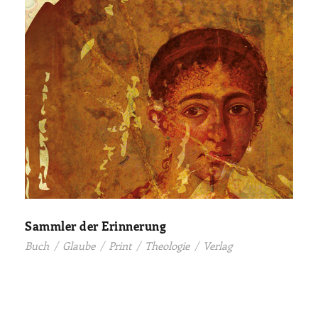
Sammler der Erinnerung
Buch
/
Glaube
/
Print
/
Theologie
/
Verlag