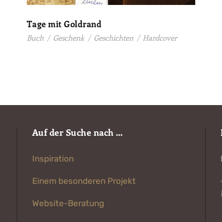
Tage mit Goldrand
Buch
/
Geschenk
/
Geschichten
/
Hardcover
Auf der Suche nach …
Inspiration
Einem besonderen Projekt
Website-Beratung