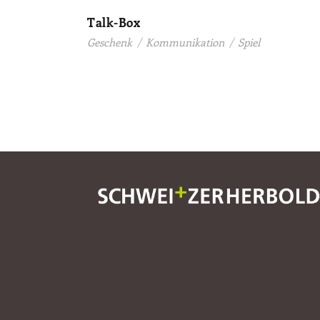
Talk-Box
Geschenk
/
Kommunikation
/
Spiel